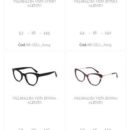
OCCHIALI DA VISTA UOMO
OCCHIALI DA VISTA DONNA
ACETATO
ACETATO
53
-
18
-
145
54
-
18
-
140
Cod:
#B-CELL_A004
Cod:
#B-CELL_A005
OCCHIALI DA VISTA DONNA
OCCHIALI DA VISTA DONNA
ACETATO
ACETATO
50
-
22
-
145
53
-
17
-
140