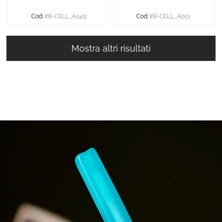
Cod:
#B-CELL_A049
Cod:
#B-CELL_A051
Mostra altri risultati