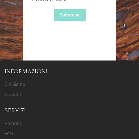
Nota: Per noi la protezione della privacy è
estremamente importante. Ci impegniamo a
mantenere completamente riservato i tuoi dati.
INFORMAZIONI
Chi Siamo
Contatti
SERVIZI
Prodotti
FAQ