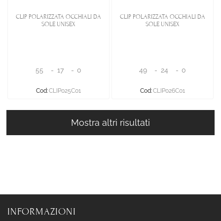
CLIP POLARIZZATA OCCHIALI DA
CLIP POLARIZZATA OCCHIALI DA
SOLE UNISEX
SOLE UNISEX
55
-
17
-
0
49
-
24
-
0
Cod:
CLIP025C01
Cod:
CLIP026C01
Mostra altri risultati
INFORMAZIONI