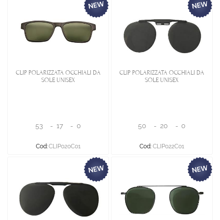
CLIP POLARIZZATA OCCHIALI DA
CLIP POLARIZZATA OCCHIALI DA
SOLE UNISEX
SOLE UNISEX
53
-
17
-
0
50
-
20
-
0
Cod:
CLIP020C01
Cod:
CLIP022C01