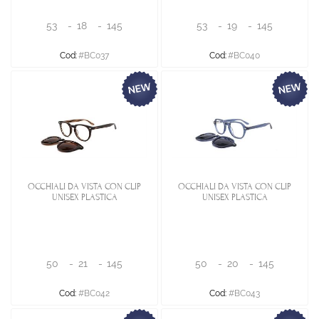
53
-
18
-
145
53
-
19
-
145
Cod:
#BC037
Cod:
#BC040
OCCHIALI DA VISTA CON CLIP
OCCHIALI DA VISTA CON CLIP
UNISEX PLASTICA
UNISEX PLASTICA
50
-
21
-
145
50
-
20
-
145
Cod:
#BC042
Cod:
#BC043