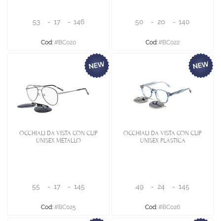
53
-
17
-
146
50
-
20
-
140
Cod:
#BC020
Cod:
#BC022
OCCHIALI DA VISTA CON CLIP
OCCHIALI DA VISTA CON CLIP
UNISEX METALLO
UNISEX PLASTICA
55
-
17
-
145
49
-
24
-
145
Cod:
#BC025
Cod:
#BC026