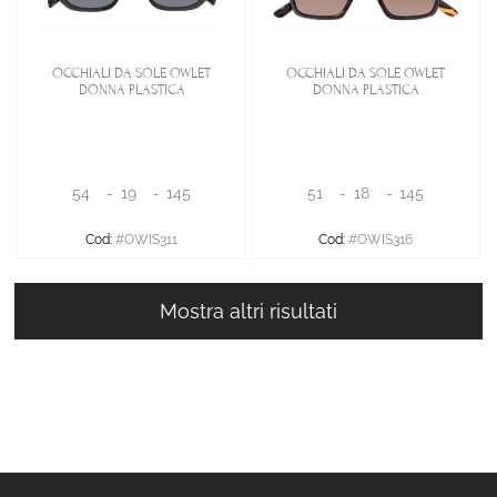
OCCHIALI DA SOLE OWLET
OCCHIALI DA SOLE OWLET
DONNA PLASTICA
DONNA PLASTICA
54
-
19
-
145
51
-
18
-
145
Cod:
#OWIS311
Cod:
#OWIS316
Mostra altri risultati