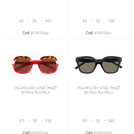
52
-
24
-
140
55
-
15
-
135
Cod:
#OWIS299
Cod:
#OWIS301
OCCHIALI DA SOLE OWLET
OCCHIALI DA SOLE OWLET
DONNA PLASTICA
DONNA PLASTICA
50
-
25
-
135
52
-
19
-
145
Cod:
#OWIS302
Cod:
#OWIS306