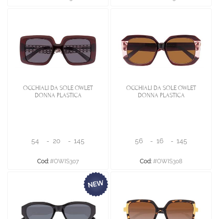
OCCHIALI DA SOLE OWLET
OCCHIALI DA SOLE OWLET
DONNA PLASTICA
DONNA PLASTICA
54
-
20
-
145
56
-
16
-
145
Cod:
#OWIS307
Cod:
#OWIS308