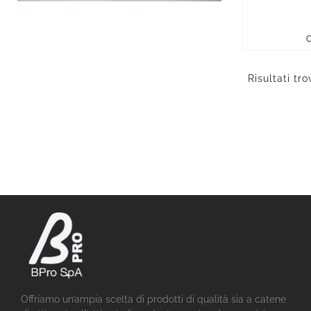
C
Risultati tro
Offriamo un’ampia scelta di prodotti di qualità sia a catene