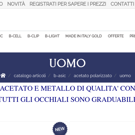
O
NOVITÀ
REGISTRATI PER SAPERE I PREZZI
CONTATTI
IC
B-CELL
B-CLIP
B-LIGHT
MADE IN ITALY GOLD
OFFERTE
PR
UOMO
catalogo articoli
b-asic
acetato polarizzato
uomo
 ACETATO E METALLO DI QUALITA' CO
TUTTI GLI OCCHIALI SONO GRADUABILI