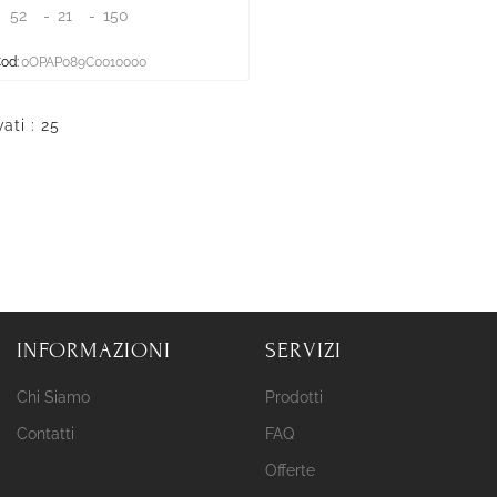
52
-
21
-
150
od:
0OPAP089C0010000
vati : 25
INFORMAZIONI
SERVIZI
Chi Siamo
Prodotti
Contatti
FAQ
Offerte