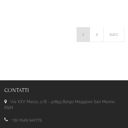
1
2
succ
CONTATTI
Via XXV Marzo, 1/B - 47893 Borgo Maggiore San Marino
RSM
+39 0549 942775