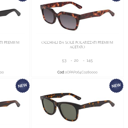
TI PREMIUM
OCCHIALI DA SOLE POLARIZZATI PREMIUM
ACETATO
53
-
20
-
145
00
Cod:
0OPAP064C0280000