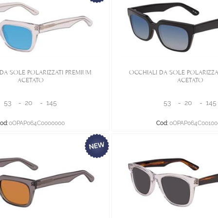
DA SOLE POLARIZZATI PREMIUM
OCCHIALI DA SOLE POLARIZZA
ACETATO
ACETATO
53
-
20
-
145
53
-
20
-
145
od:
0OPAP064C0000000
Cod:
0OPAP064C00100