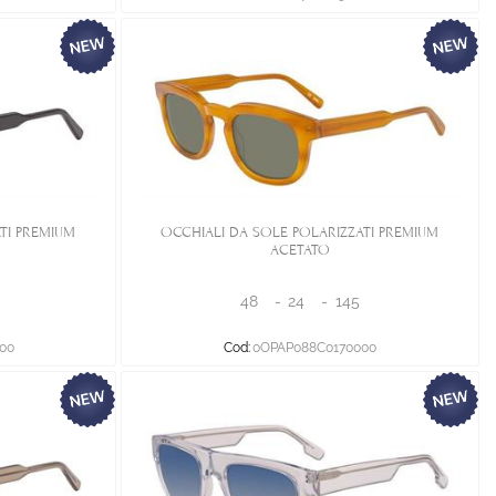
TI PREMIUM
OCCHIALI DA SOLE POLARIZZATI PREMIUM
ACETATO
48
-
24
-
145
00
Cod:
0OPAP088C0170000