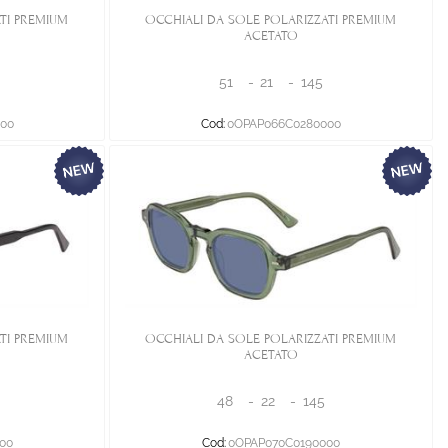
TI PREMIUM
OCCHIALI DA SOLE POLARIZZATI PREMIUM
ACETATO
51
-
21
-
145
00
Cod:
0OPAP066C0280000
TI PREMIUM
OCCHIALI DA SOLE POLARIZZATI PREMIUM
ACETATO
48
-
22
-
145
00
Cod:
0OPAP070C0190000