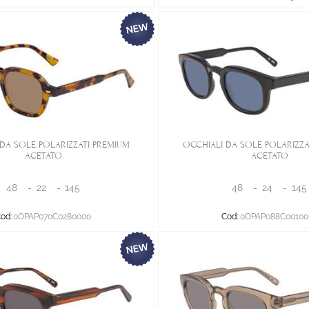
DA SOLE POLARIZZATI PREMIUM
OCCHIALI DA SOLE POLARIZZA
ACETATO
ACETATO
48
-
22
-
145
48
-
24
-
145
od:
0OPAP070C0280000
Cod:
0OPAP088C00100