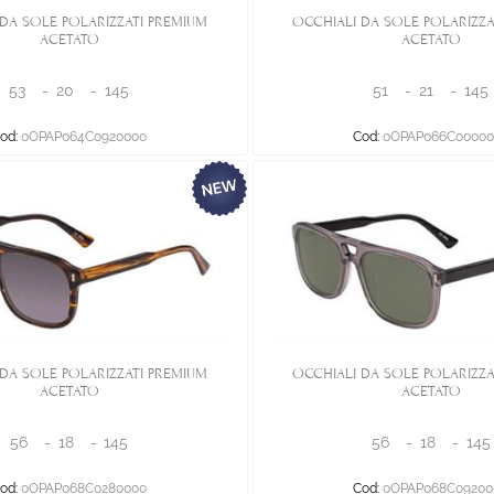
DA SOLE POLARIZZATI PREMIUM
OCCHIALI DA SOLE POLARIZZA
ACETATO
ACETATO
53
-
20
-
145
51
-
21
-
145
od:
0OPAP064C0920000
Cod:
0OPAP066C00000
DA SOLE POLARIZZATI PREMIUM
OCCHIALI DA SOLE POLARIZZA
ACETATO
ACETATO
56
-
18
-
145
56
-
18
-
145
od:
0OPAP068C0280000
Cod:
0OPAP068C09200