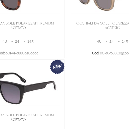
DA SOLE POLARIZZATI PREMIUM
OCCHIALI DA SOLE POLARIZZA
ACETATO
ACETATO
48
-
24
-
145
48
-
24
-
145
od:
0OPAP088C0280000
Cod:
0OPAP088C09200
DA SOLE POLARIZZATI PREMIUM
ACETATO