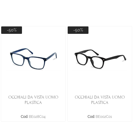
-50%
-50%
OCCHIALI DA VISTA UOMO
OCCHIALI DA VISTA UOMO
PLASTICA
PLASTICA
Cod:
BE028C04
Cod:
BE002C01