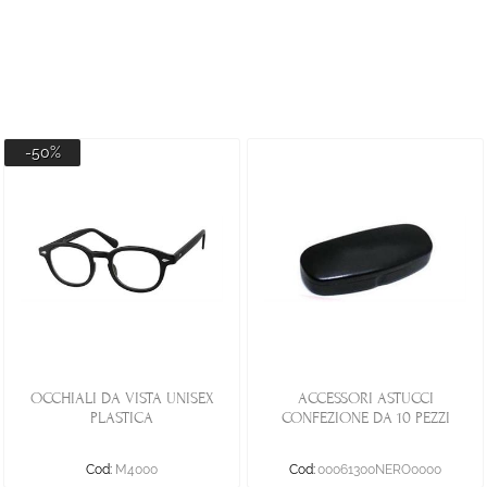
-50%
OCCHIALI DA VISTA UNISEX
ACCESSORI ASTUCCI
PLASTICA
CONFEZIONE DA 10 PEZZI
Cod:
M4000
Cod:
00061300NERO0000