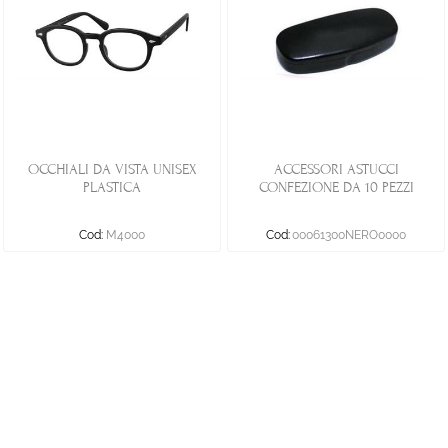
OCCHIALI DA VISTA UNISEX
ACCESSORI ASTUCCI
PLASTICA
CONFEZIONE DA 10 PEZZI
Cod:
M4000
Cod:
00061300NERO0000