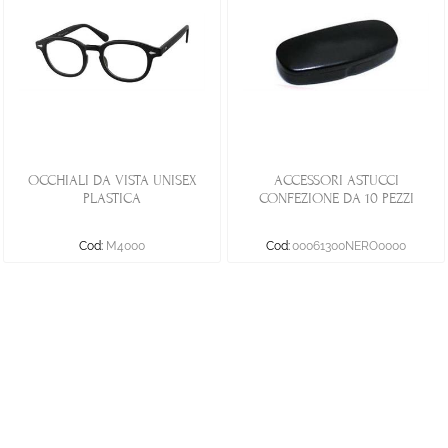
OCCHIALI DA VISTA UNISEX
ACCESSORI ASTUCCI
PLASTICA
CONFEZIONE DA 10 PEZZI
Cod:
M4000
Cod:
00061300NERO0000