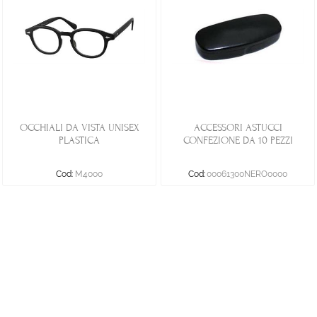
OCCHIALI DA VISTA UNISEX
ACCESSORI ASTUCCI
PLASTICA
CONFEZIONE DA 10 PEZZI
Cod:
M4000
Cod:
00061300NERO0000